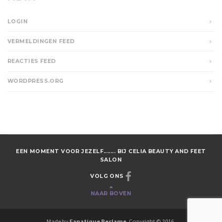
LOGIN
VERMELDINGEN FEED
REACTIES FEED
WORDPRESS.ORG
EEN MOMENT VOOR JEZELF....... BIJ CELIA BEAUTY AND FEET
SALON
VOLG ONS
NAAR BOVEN
Made by
Fanatique Reclame
. Copyright © 2016.