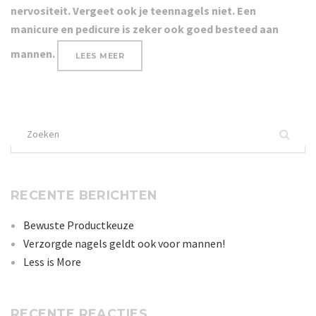
nervositeit. Vergeet ook je teennagels niet. Een
manicure en pedicure is zeker ook goed besteed aan
mannen.
“VERZORGDE
LEES MEER
NAGELS
GELDT
OOK
VOOR
MANNEN!”
Zoek
naar:
RECENTE BERICHTEN
Bewuste Productkeuze
Verzorgde nagels geldt ook voor mannen!
Less is More
RECENTE REACTIES