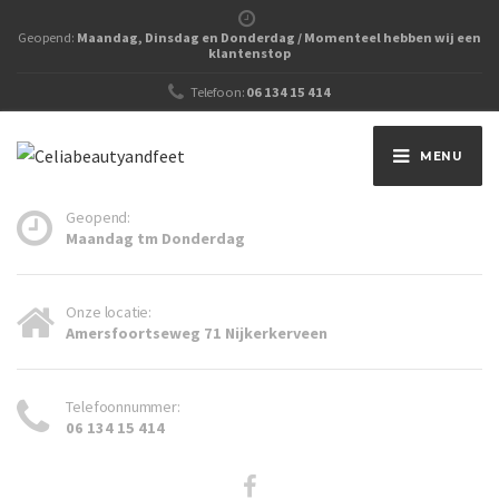
Geopend:
Maandag, Dinsdag en Donderdag / Momenteel hebben wij een
klantenstop
Telefoon:
06 134 15 414
MENU
Geopend:
Maandag tm Donderdag
Onze locatie:
Amersfoortseweg 71 Nijkerkerveen
Telefoonnummer:
06 134 15 414