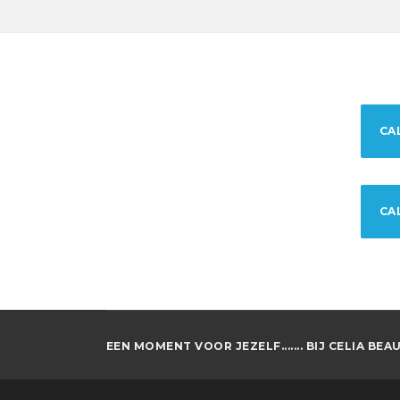
CA
CA
EEN MOMENT VOOR JEZELF....... BIJ CELIA BE