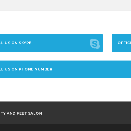
LL US ON SKYPE
OFFIC
LL US ON PHONE NUMBER
AUTY AND FEET SALON