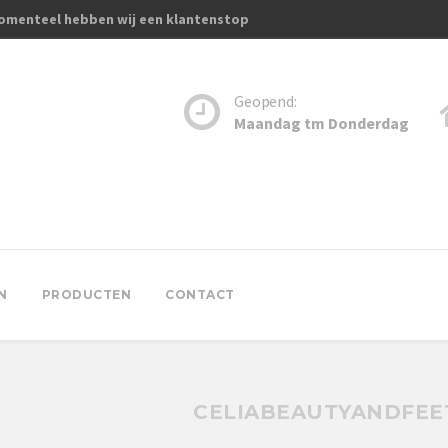
omenteel hebben wij een klantenstop
Geopend:
Maandag tm Donderdag
N
PRODUCTEN
CONTACT
CELIABEAUTYANDFEE