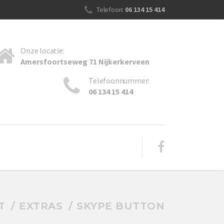
Telefoon:
06 134 15 414
Onze locatie:
Amersfoortseweg 71 Nijkerkerveen
Telefoonnummer:
06 134 15 414
T
EXTRAS
SKYPE BUTTON