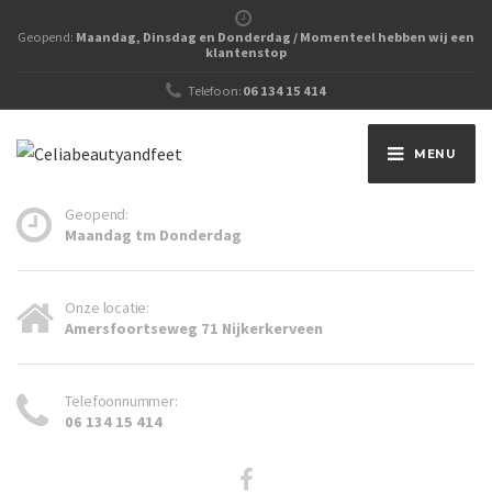
Geopend:
Maandag, Dinsdag en Donderdag / Momenteel hebben wij een
klantenstop
Telefoon:
06 134 15 414
MENU
Geopend:
Maandag tm Donderdag
Onze locatie:
Amersfoortseweg 71 Nijkerkerveen
Telefoonnummer:
06 134 15 414